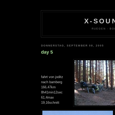
X-SOU
RUEGEN - BO
DONNERSTAG, SEPTEMBER 08, 2005
day 5
fahrt von joditz
nach bamberg
166,47km
8h41min12sec
61,4max
19,16schnitt