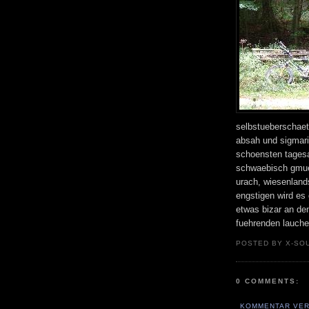
selbstueberschaet
absah und sigmarin
schoensten tagesa
schwaebisch gmue
urach, wiesenlands
engstigen wird es 
etwas bizar an de
fuehrenden laucher
POSTED BY X-SO
0 COMMENTS:
KOMMENTAR VER