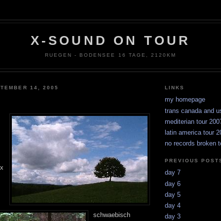
X-SOUND ON TOUR
RUEGEN - BODENSEE 16 TAGE, 2120KM
TEMBER 14, 2005
LINKS
my homepage
trans canada and u
mediterian tour 200
latin america tour 
no records broken t
PREVIOUS POST
x
day 7
day 6
day 5
day 4
schwaebisch
day 3