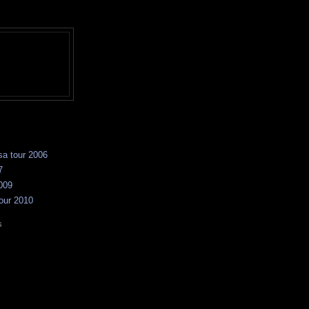
sa tour 2006
7
2009
our 2010
S