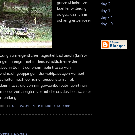
gmuend liefen bei
day 2
kuehler witterung
day 1
so gut, das ich in
day - 4
schier grenzenloser
day - 9
zung vom eigentlichen tagestiel bad urach (km95)
gen in angriff nahm. landschaftlich eine der
bschnitte mit der ehem. bahntrasse von
nd nach goeppingen, die waldpassagen vor bad
chaften nach der ruine reussenstein ... ab
dann nass. die von mir gewaehlte route fuehrt nun
m nebel verhaengten verlauf der der/des hochwasser
t entlang.
UND AT
MITTWOCH, SEPTEMBER 14, 2005
ÖFFENTLICHEN